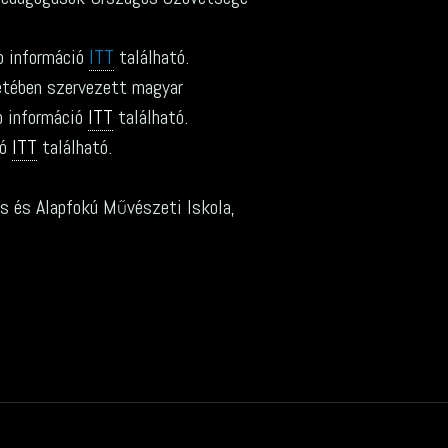
b információ
ITT
található.
etében szervezett magyar
b információ
ITT
található.
ió
ITT
található.
s és Alapfokú Művészeti Iskola,