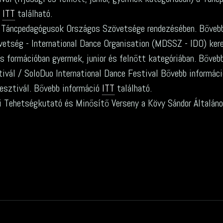
ó
ITT
található.
a Táncpedagógusok Országos Szövetsége rendezésében. Bőveb
vetség - International Dance Organisation (MDSSZ - IDO) ker
os formációban gyermek, junior és felnőtt kategóriában. Bőveb
vál / SoloDuo International Dance Festival Bővebb informác
esztivál. Bővebb információ
ITT
található.
Tehetségkutató és Minősítő Verseny a Kövy Sándor Általáno