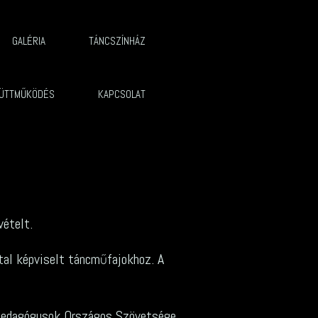
GALÉRIA
TÁNCSZÍNHÁZ
ÜTTMŰKÖDÉS
KAPCSOLAT
vételt.
tal képviselt táncműfajokhoz. A
ncpedagógusok Országos Szövetsége