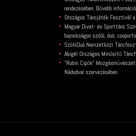
rendezésében. Bővebb informáci
Országos Táncjáték Fesztivál 
Magyar Divat- és Sporttánc Szö
bajnokságon szóló, duó, csoport
SzólóDuó Nemzetközi Táncfeszti
Abigél Országos Minősítő Táncf
"Rubin Cipők" Mozgásművészeti 
Nádudvar szervezésében.