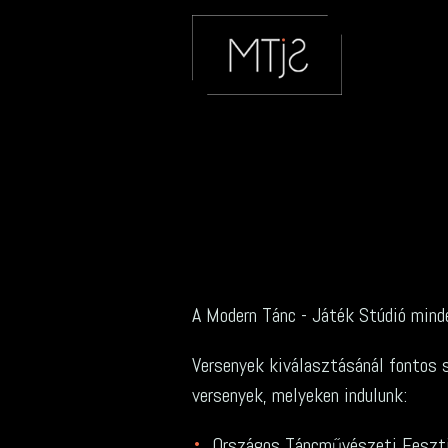
A Modern Tánc - Játék Stúdió mind
Versenyek kiválasztásánál fontos s
versenyek, melyeken indulunk:
Országos Táncművészeti Fesztiv