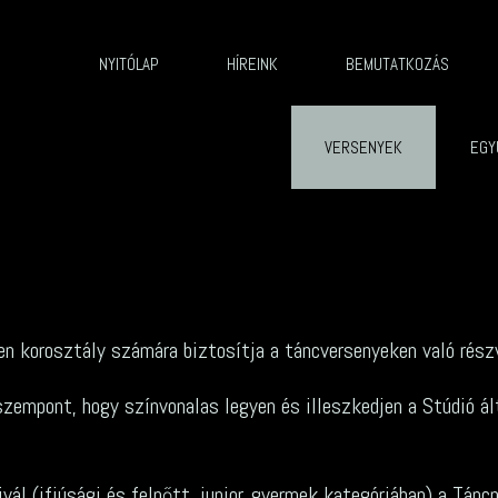
NYITÓLAP
HÍREINK
BEMUTATKOZÁS
VERSENYEK
EGY
en korosztály számára biztosítja a táncversenyeken való rész
zempont, hogy színvonalas legyen és illeszkedjen a Stúdió ál
ál (ifjúsági és felnőtt, junior, gyermek kategóriában) a Tá