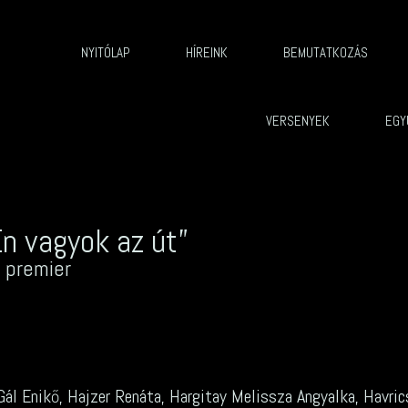
NYITÓLAP
HÍREINK
BEMUTATKOZÁS
VERSENYEK
EGY
Én vagyok az út”
 premier
, Gál Enikő, Hajzer Renáta, Hargitay Melissza Angyalka, Havri