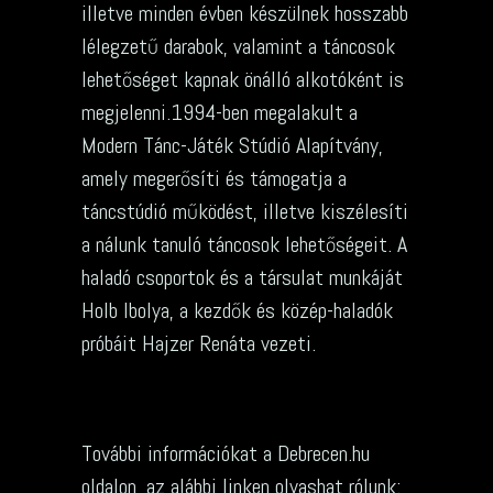
illetve minden évben készülnek hosszabb
lélegzetű darabok, valamint a táncosok
lehetőséget kapnak önálló alkotóként is
megjelenni.1994-ben megalakult a
Modern Tánc-Játék Stúdió Alapítvány,
amely megerősíti és támogatja a
táncstúdió működést, illetve kiszélesíti
a nálunk tanuló táncosok lehetőségeit. A
haladó csoportok és a társulat munkáját
Holb Ibolya, a kezdők és közép-haladók
próbáit Hajzer Renáta vezeti.
További információkat a Debrecen.hu
oldalon, az alábbi linken olvashat rólunk: