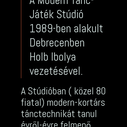
A Modern Tánc-
Játék Stúdió
1989-ben alakult
Debrecenben
Holb Ibolya
vezetésével.
A Stúdióban ( közel 80
fiatal) modern-kortárs
tánctechnikát tanul
évről-évre felmenő